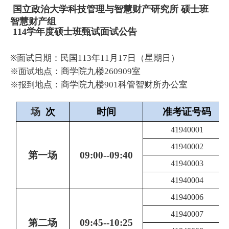
国立政治大学科技管理与智慧财产研究所
硕士班
智慧财产组
114
学年度硕士班甄试面试公告
面试日期：民国
113
年
11
月
17
日（星期日）
※
地点：商学院九楼
260909
室
※面试
地点：商学院九楼
901科管智财所办公室
※报到
场
次
时间
准考证号码
41940001
41940002
第一场
09:00--09:40
41940003
41940004
41940006
41940007
第二场
09:45--10:25