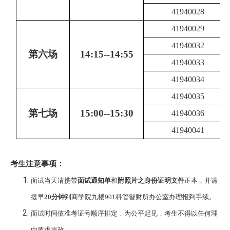
41940028
41940029
41940032
第六场
14:15--14:55
41940033
41940034
41940035
第七场
15:00--15:30
41940036
41940041
考生注意事项：
面试当天请携带
面试通知单
和
附照片之身份证明文件
正本，并请
提早
20
分钟
到商学院九楼
901
科管智财所办公室办理报到手续。
面试时间依准考证号顺序排定，为公平起见，考生不得以任何理
由要求更改。