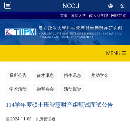
NCCU
首页
政治大学
政大商学院
网站导览
MENU
系所公告
征才讯息
招生讯息
奖助学金
学术活动
崇智协会
活动报导
114学年度硕士班智慧财产组甄试面试公告
2024-11-08
所管理者