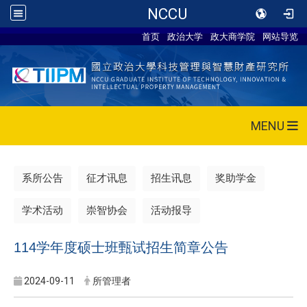
NCCU
首页
政治大学
政大商学院
网站导览
MENU
系所公告
征才讯息
招生讯息
奖助学金
学术活动
崇智协会
活动报导
114学年度硕士班甄试招生简章公告
2024-09-11
所管理者