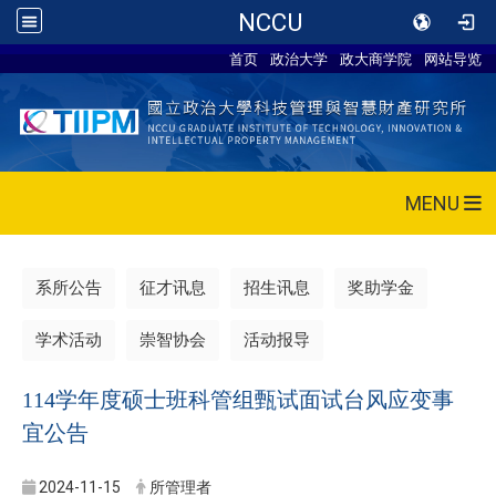
NCCU
首页
政治大学
政大商学院
网站导览
MENU
系所公告
征才讯息
招生讯息
奖助学金
学术活动
崇智协会
活动报导
114学年度硕士班科管组甄试面试台风应变事
宜公告
2024-11-15
所管理者