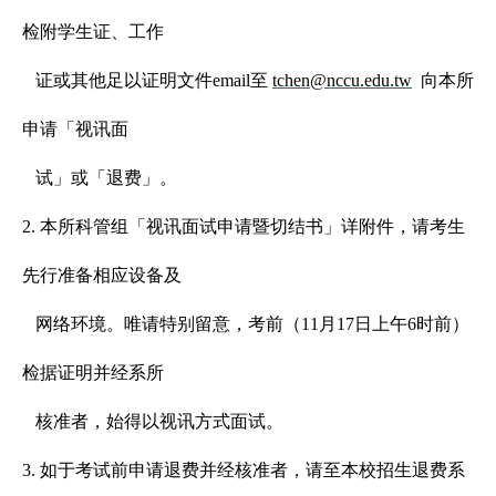
检附学生证、工作
证或其他足以证明文件em
ail
至
tchen@nccu.edu.tw
向本所
申
请「视讯面
试」或「退费」。
2. 本所科管组「视讯面试申请暨切结书」详附件，请考生
先行准备相应设备及
网络环境。唯请特别留意，考前（11月17日上午6时前）
检据证明并经系所
核准者，始得以视讯方式面试。
3. 如于考试前申请退费并经核准者，请至本校招生退费系