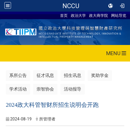
NCCU
首页
政治大学
政大商学院
网站导览
MENU
系所公告
征才讯息
招生讯息
奖助学金
学术活动
崇智协会
活动报导
2024政大科管智财所招生说明会开跑
2024-08-19
所管理者