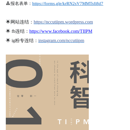
🔺
报名表单：
https://forms.gle/krRN2sV7MMTsfi8d7
🌟
网站连结：
https://nccutiipm.wordpress.com
🌟
fb
连结：
https://www.facebook.com/TIIPM
🌟
ig
粉专连结：
instagram.com/nccutiipm