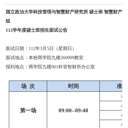
国立政治大学科技管理与智慧财产研究所 硕士班
智慧财产
组
112
学年度硕士班招生面试公告
面试日期：
112
年
3
月
5
日（星期日）
面试地点：本校商学院九楼260909教室
报到地点：商学院九楼
901
科管智财所办公室
场 次
时间
准考
419
419
第一场
09:00--09:40
419
419