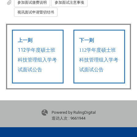
参加面试缴费说明
参加面试注意事项
视讯面试申请暨切结书
上一则
下一则
112学年度硕士班
112学年度硕士班
科技管理组入学考
科技管理组入学考
试面试公告
试面试公告
Powered by RulingDigital
造访人次 : 9661944