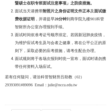
暨硕士在职专班面试注意事项」之防疫措施。
面试当天请携带
附照片之身份证明文件正本
及
面试缴
费收据证明
，并请提早
20
分钟
到商学院九楼
901
科管
智财所办公室办理报到手续。
面试时间依准考证号顺序排定。若因新冠肺炎疫情，
为维护应试考生及与会者之健康，将在公平公
正的原
则下，采取必要的应考措施，请考生配合办理。
面试规则将于各场次报到时统一宣布，面试时请勿携
带任何资料入场应试。
若有任何疑问，请洽科管智财所吕助教（
02
）
29393091#89096 Email
：
julie@nccu.edu.tw