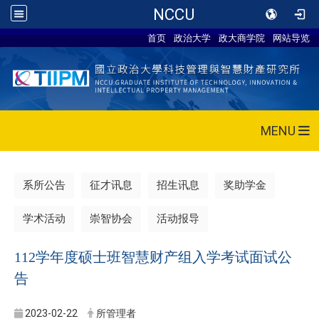
NCCU
首页
政治大学
政大商学院
网站导览
MENU
系所公告
征才讯息
招生讯息
奖助学金
学术活动
崇智协会
活动报导
112学年度硕士班智慧财产组入学考试面试公
告
2023-02-22
所管理者