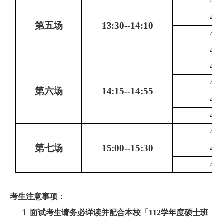
419
419
第五场
13:30--14:10
419
419
419
419
第六场
14:15--14:55
419
419
419
第七场
15:00--15:30
419
419
考生注意事项：
面试考生请务必详读并配合本校「
112
学年度硕士班