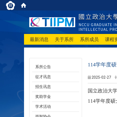
最新消息
关于系所
系所成员
课程
114学年度
系所公告
征才讯息
2025-02-27
招生讯息
国立政治大
奖助学金
114
学年度硕
学术活动
崇智协会