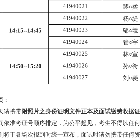
41940021
裴○柔
41940022
杨○缇
41940023
14:15--14:45
邬○羲
41940024
管○宇
41940025
林○宣
41940026
14:50--15:20
孙○衔
41940027
刘○菱
项：
天请携带
附照片之身份证明文件正本及面试缴费收据
间依准考证号顺序排定，为公平起见，考生不得以任
则将于各场次报到时统一宣布，面试时请勿携带任何