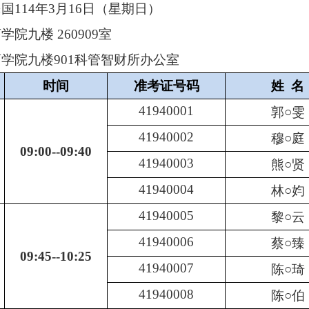
民国
114
年
3
月
16
日（星期日）
商学院九楼
260909
室
商学院九楼901科管智财所办公室
时间
准考证号码
姓 名
41940001
郭○雯
41940002
穆○庭
09:00--09:40
41940003
熊○贤
41940004
林○
㚬
41940005
黎○云
41940006
蔡○臻
09:45--10:25
41940007
陈○琦
41940008
陈○伯