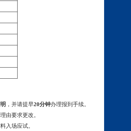
证明
，并请提早
20分钟
办理报到手续。
何理由要求更改。
资料入场应试。