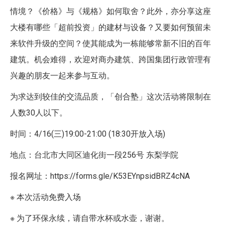
情境？《价格》与《规格》如何取舍？此外，亦分享这座
大楼有哪些「超前投资」的建材与设备？又要如何预留未
来软件升级的空间？使其能成为一栋能够常新不旧的百年
建筑。机会难得，欢迎对商办建筑、跨国集团行政管理有
兴趣的朋友一起来参与互动。
为求达到较佳的交流品质，「创合塾」这次活动将限制在
人数30人以下。
时间：4/16(三)19:00-21:00 (18:30开放入场)
地点：台北市大同区迪化街一段256号 东梨学院
报名网址：https://forms.gle/K53EYnpsidBRZ4cNA
※ 本次活动免费入场
※ 为了环保永续，请自带水杯或水壶，谢谢。