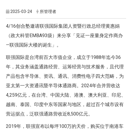
2025-03-24
所管理者
4/16创合塾邀请联强国际集团人资暨行政总经理黄惠娟
（政大科管EMBA93级）来分享「见证一座量身定作商办
—联强国际大楼的诞生」。
联强国际是台湾前百大市值企业，成立于1988年迄今36
年，其业务涵盖通路经营、运筹经营与技术服务，且代理
产品包含半导体、资讯、通讯、消费性电子四大范畴，为
亚太第一大资通讯暨半导体通路商。2024年合并营收达
4,259亿元，在台湾、中国大陆、港澳、澳大利亚、印尼、
越南、泰国、印度中东等国家与地区，超过百个城市设有
营运据点，泛联强通路营收近8,500亿元。
2019年，联强宣布以每坪100万的天价，购买位于南港车