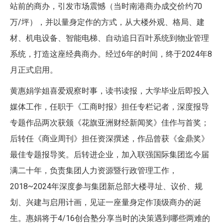
站前的商办，引发市场震憾（当时南港商办成交价约70
万/坪），并以量身定作的方式，从大楼外观、格局、建
材、机电设备、智能电梯、自动追日百叶系统到物业管理
系统，打造这座经典商办。经过6年的时间，终于2024年8
月正式启用。
黄惠娟学姐喜爱观察时事，读书读报，大学毕业后即投入
媒体工作，任职于《工商时报》担任专栏记者，深度报导
专题作品两次获颁《花旗亚洲财经新闻奖》佳作与首奖；
后转任《商业周刊》担任资深撰述，作品曾获《金鼎奖》
最佳专题报导奖。后转进企业，加入联强国际集团迄今届
满二十年，负责集团人力资源暨行政管理工作，
2018~2024年深度参与集团新总部大楼寻址、议价、规
划、兴建与启用计画，见证一座量身定作顶级商办的诞
生。惠娟将于4/16创合塾分享当时的决策遇到哪些两难的