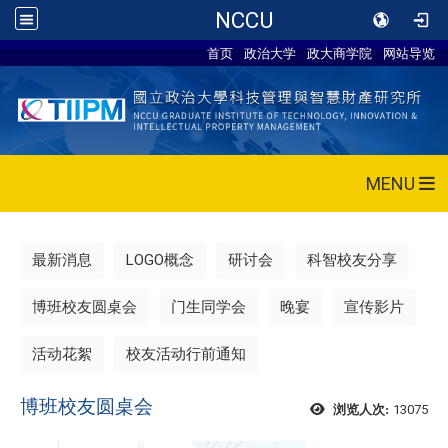
NCCU
首页
政治大学
政大商学院
网站导览
MENU
最新消息
LOGO概念
研讨会
科智校友分享
博班校友圆桌会
门生同学会
晚宴
宣传影片
活动花絮
校友活动行前通知
博班校友圆桌会
13075
浏览人次: