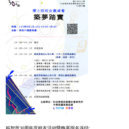
科智所30周年庆校友活动暨晚宴报名连结: