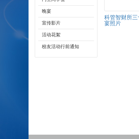
晚宴
科管智财所三
宴照片
宣传影片
活动花絮
校友活动行前通知