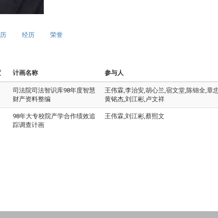
历
经历
荣誉
度
计画名称
参与人
司法院司法智识库98年度智慧
王伟霖,李治安,胡心兰,宿文堂,陈锦全,章忠
财产资料整编
黄铭杰,刘江彬,卢文祥
98年大专校院产学合作绩效追
王伟霖,刘江彬,蔡熙文
踪调查计画