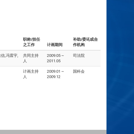
职称/担任
补助/委讬或合
之工作
计画期间
作机构
信,冯震宇,
共同主持
2009.05 ~
司法院
人
2011.05
计画主持
2009.01 ~
国科会
人
2009.12