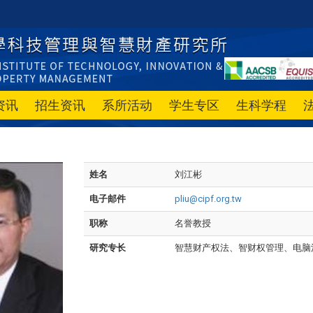
资讯
招生资讯
系所活动
学生专区
生科学程
姓名
刘江彬
电子邮件
pliu@cipf.org.tw
职称
名誉教授
研究专长
智慧财产权法、智财权管理、电脑