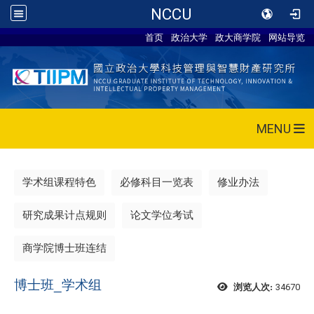
NCCU
首页
政治大学
政大商学院
网站导览
MENU
学术组课程特色
必修科目一览表
修业办法
研究成果计点规则
论文学位考试
商学院博士班连结
博士班_学术组
34670
浏览人次: