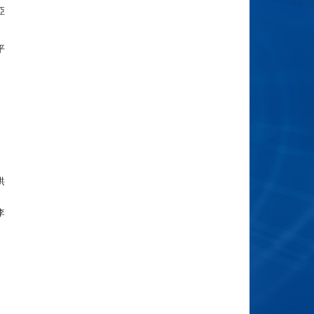
亞
平
洪
李