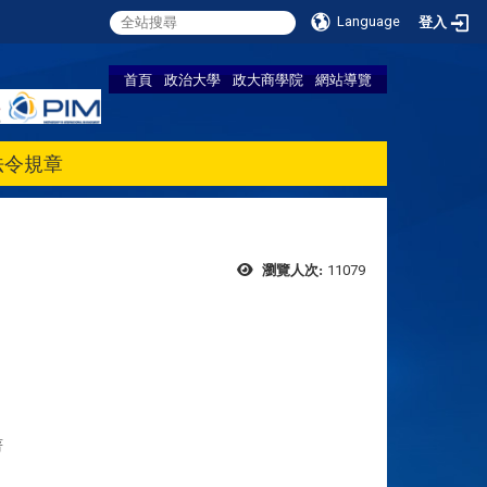
Language
登入
首頁
政治大學
政大商學院
網站導覽
法令規章
11079
瀏覽人次:
著