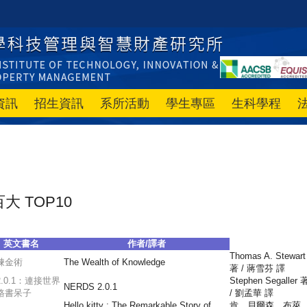
資訊
招生資訊
系所活動
學生專區
生科學程
百大 TOP10
英文書名
作者/譯者
Thomas A. Stewart
煉金術
The Wealth of Knowledge
著 / 蔣雪芬 譯
.0.1：連接世界
Stephen Segaller 
NERDS 2.0.1
路書呆子
/ 劉孟華 譯
Hello kitty : The Remarkable Story of
肯．貝爾森、布萊