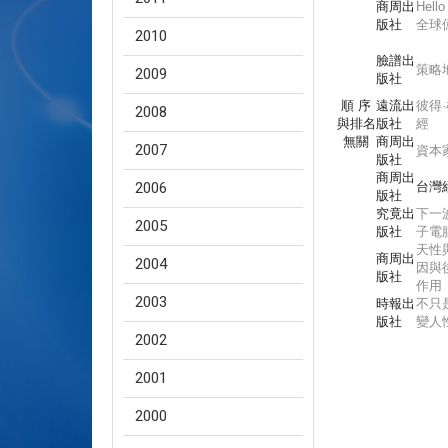
商周出
Hell
版社
全球
2010
臉譜出
策略
2009
版社
順 序
遠流出
彼得
2008
與排名
版社
經
無關
商周出
2007
資本
版社
商周出
2006
台灣
版社
究竟出
下一
2005
版社
子電
天性
商周出
2004
因與
版社
作用
2003
時報出
不只
版社
變人
2002
2001
2000