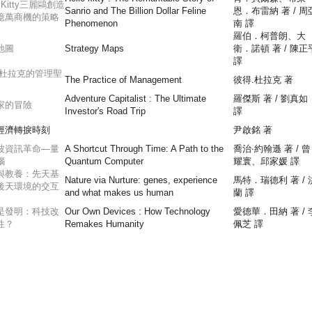
o Kitty三麗鷗創造
Sanrio and The Billion Dollar Feline
恩．布雷納 著 / 周
億萬商機的策略
Phenomenon
南 譯
羅伯．柯普朗、大
地圖
Strategy Maps
衛．諾頓 著 / 陳正
譯
·杜拉克的管理聖
The Practice of Management
彼得.杜拉克 著
Adventure Capitalist : The Ultimate
羅傑斯 著 / 劉真如
家的冒險
Investor's Road Trip
譯
經濟轉捩時刻
尹啟銘 著
波資訊革命—量
A Shortcut Through Time: A Path to the
喬治‧約翰遜 著 / 曾
腦
Quantum Computer
耀寰、邱家媛 譯
與教養：先天基
Nature via Nurture: genes, experience
馬特．瑞德利 著 / 
後天環境的交互
and what makes us human
蘭 譯
是發明：科技改
Our Own Devices : How Technology
愛德華．田納 著 / 
性？
Remakes Humanity
佩芝 譯