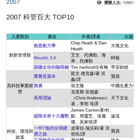
2007
10901
瀏覽人次:
2007 科管百大 TOP10
入選類別
書名
作者/譯者
出版社
Chip Heath & Dan
創意黏力學
大塊文化
Heath
創新管理類
艾文．托佛勒、海
Wealth 3.0
時報
蒂．托佛勒
誰賺走你的咖啡錢
Tim harford/任有梅
早安財經
凱文‧傑克森/著 洪
聲譽是資本
寶鼎
鑫/譯
高科技事業經
當責
張文隆
中國生產力中
營
克里斯‧安德森
長尾理論
（Chris Anderson）
天下文化
著，李明 等譯
James Canton著/杜
超限未來十大趨勢
默、周靈芝、張麗
遠流
瓊、吳家恆譯
一件T恤的全球經
皮翠拉‧瑞沃莉/著 洪
寶鼎
科技、環境與
濟之旅
世民/譯
政策