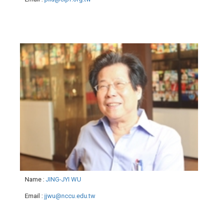
Name
:
JING-JYI WU
Email
:
jjwu@nccu.edu.tw