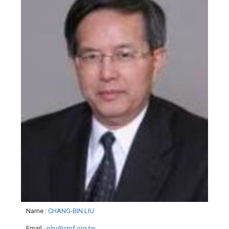
Name
:
CHANG-BIN LIU
Email
:
pliu@cipf.org.tw