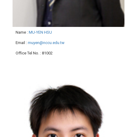
Name
:
MU-YEN HSU
Email
:
muyen@nccu.edu.tw
Office Tel No.
: 81002