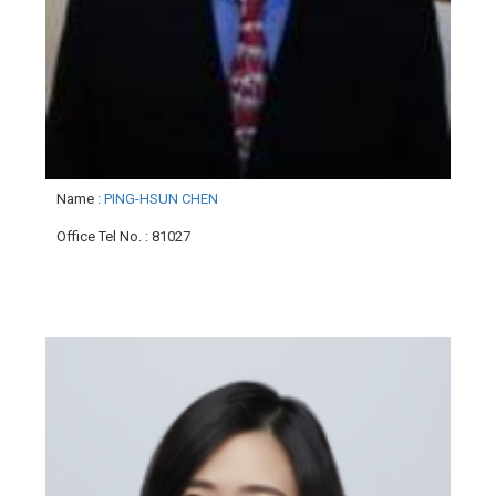
Name
:
PING-HSUN CHEN
Office Tel No.
: 81027