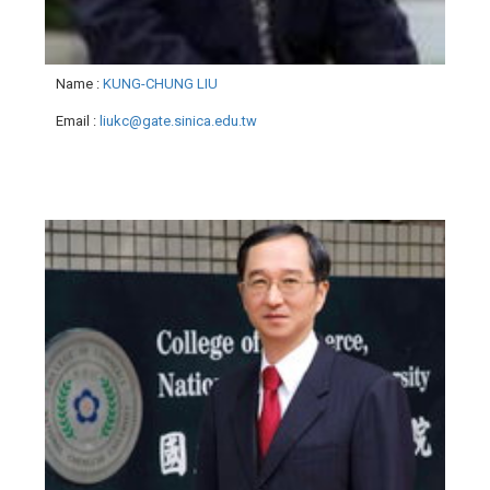
Name
:
KUNG-CHUNG LIU
Email
:
liukc@gate.sinica.edu.tw