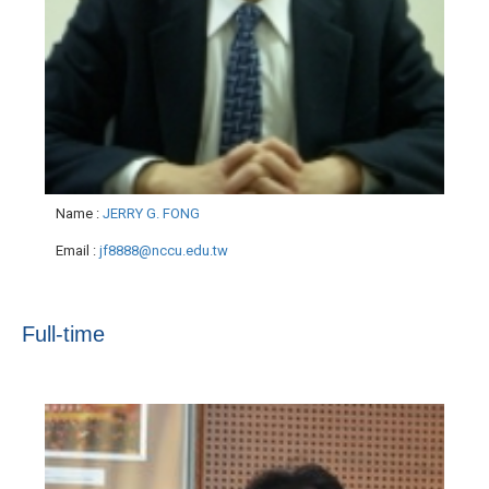
Name
:
JERRY G. FONG
Email
:
jf8888@nccu.edu.tw
Full-time