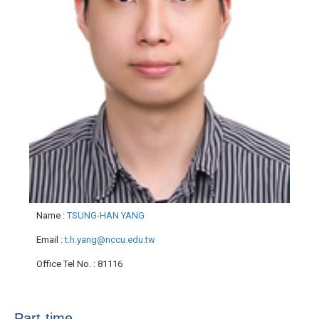
Name
:
TSUNG-HAN YANG
Email
:
t.h.yang@nccu.edu.tw
Office Tel No.
: 81116
Part-time