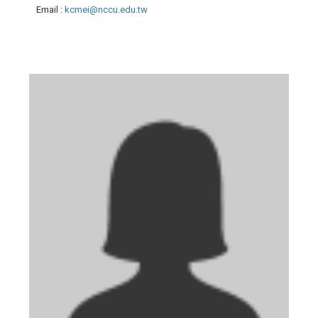
Email
:
kcmei@nccu.edu.tw