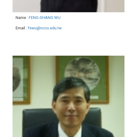
Name
:
FENG-SHANG WU
Email
:
fswu@nccu.edu.tw