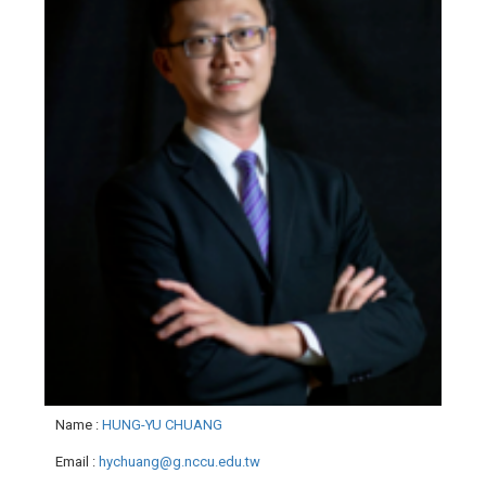
Name
:
HUNG-YU CHUANG
Email
:
hychuang@g.nccu.edu.tw