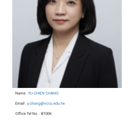
Name
:
YU-CHIEN CHANG
Email
:
y.chang@nccu.edu.tw
Office Tel No.
: 81006