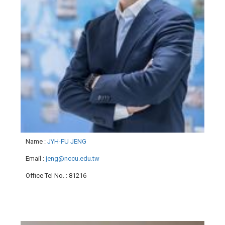
Name
:
JYH-FU JENG
Email
:
jeng@nccu.edu.tw
Office Tel No.
: 81216