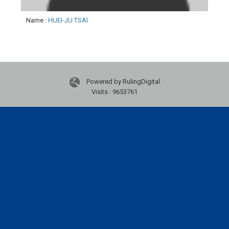
Name
:
HUEI-JU TSAI
Powered by RulingDigital
Visits : 9653761