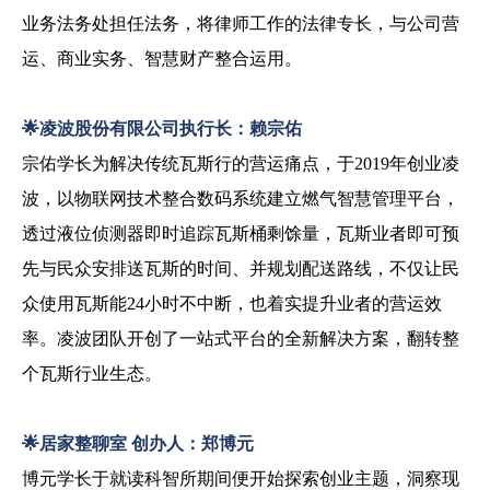
业务法务处担任法务，将律师工作的法律专长，与公司营
运、商业实务、
智慧财产整合运用。
🌟
凌波股份有限公司执行长：赖宗佑
宗佑学长为解决传统瓦斯行的营运痛点，于
2019
年创业凌
波，以物联网技术整合数码系统建立燃气智慧管理平台，
透过液位侦测器即时追踪瓦斯桶剩馀量，瓦斯业者即可预
先与民众安排送瓦斯的时间、并规划配送路线，不仅让民
众使用瓦斯能
24
小时不中断，也着实提升业者的营运效
率。凌波团队开创了一站式平台的全新解决方案，翻转整
个瓦斯行业生态。
🌟
居家整聊室
创办人：郑博元
博元学长于就读科智所期间便开始探索创业主题，洞察现