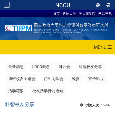
NCCU
首页
政治大学
政大商学院
网站导览
MENU
最新消息
LOGO概念
研讨会
科智校友分享
博班校友圆桌会
门生同学会
晚宴
宣传影片
活动花絮
校友活动行前通知
科智校友分享
15796
浏览人次: