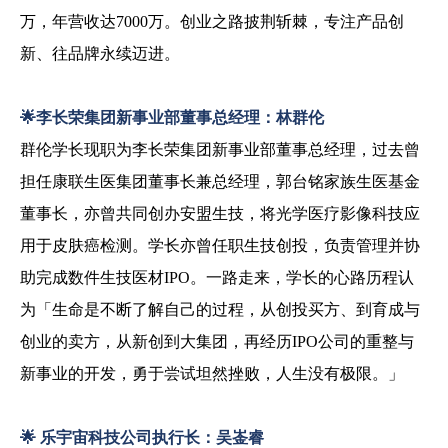
万，年营收达
7000
万。创业之路披荆斩棘，专注产品创
新、往品牌永续迈进。
🌟
李长荣集团新事业部董事总经理：林群伦
群伦学长现职为李长荣集团新事业部董事总经理，过去曾
担任康联生医集团董事长兼总经理，郭台铭家族生医基金
董事长，亦曾共同创办安盟生技，将光学医疗影像科技应
用于皮肤癌检测。学长亦曾任职生技创投，负责管理并协
助完成数件生技医材IPO。一路走来，学长的心路历程认
为「生命是不断了解自己的过程，从创投买方、到育成与
创业的卖方，从新创到大集团，再经历IPO公司的重整与
新事业的开发，勇于尝试坦然挫败，人生没有极限。」
🌟
乐宇宙科技公司执行长：吴崟睿