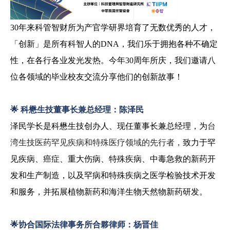
30
年来科管智财所为产官学研界培育了无数优秀的人才，
「创新」是所有科智人的
DNA
，我们乐于拥抱各种不确定
性，在各行各业发光发热。今年
30
周年所庆，我们邀请八
位各领域的毕业校友交流分享他们的创新故事！
🌟
科懋生技董事长兼总经理：陈泽民
泽民学长是科懋生技创办人、现任董事长兼总经理，为
台
湾生技医药罕见疾病和特殊医疗领域的先行者，
致力于罕
见疾病、癌症、重大伤病、特殊疾病、中毒急救的新药开
发和生产制造，以及罕病和特殊疾病之医学检验技术开发
和服务，并拓展植物新药和海洋生物天然物新药研发。
🌟
协合国际法律事务所合夥律师：杨晋佳