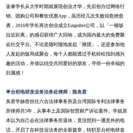
崟睿学长从大学时期就展现创业才华，先后创办过网络行
销、团购公司和餐饮优惠
App
，虽历经几次失败却愈挫愈
勇，
2016
年学长再次创业成立
Eatgether
公司，以「一顿饭
拉近距离」的感召获得广大回响，成为国内最大的免费聚
会社交平台。不论是随时随地发起「揪团」，还是参加他
人发起的饭局或聚会，每个人都能透过手机轻松找到感兴
趣的活动，并借以结交共同爱好的朋友，寻得一份幸福的
归属感！
🌟
台积电研发业务法务处律师：陈奂君
奂君学姊曾担任六合法律事务所及台湾国际专利法律事务
所律师共
5
年，从事本土及国际智慧财产诉讼案件。学姐原
本以为自己会在法律事务所退休，竟没想到一通意外的电
话，开启了在科技业法务的全新篇章，转职至台积电
研发