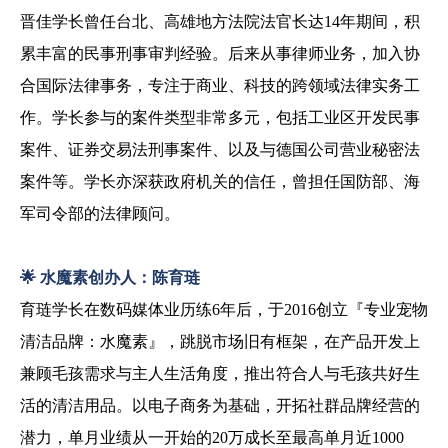
晋佳学长曾任台北、高雄地方法院法官长达
14
年期间，积
累丰富的民事刑事审判经验。后来从事律师业务，加入协
合国际法律事务，专注于商业、科技的跨领域法律实务工
作。学长参与的案件类型非常多元，包括工业区开发民事
案件、证券交易法刑事案件、以及与德国公司营业秘密法
案件等。学长亦深获政府机关的信任，曾担任国防部、海
军司令部的法律顾问。
🌟
水魔素创办人：陈育琏
育琏学长在数码媒体业历练
6
年后，于
2016
创立『专业宠物
清洁品牌：水魔素』，跳脱市场旧有框架，在产品开发上
兼顾毛孩需求与主人生活角度，推出符合人与毛孩共好生
活的清洁用品。以电子商务为基础，开拓社群品牌经营的
潜力，单月业绩从一开始的
20
万成长至最高单月近
1000