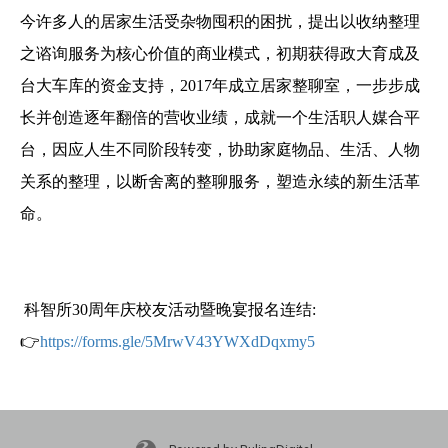
今许多人的居家生活受杂物囤积的困扰，提出以收纳整理
之谘询服务为核心价值的商业模式，初期获得政大育成及
台大车库的资金支持，
2017
年成立居家整聊室，
一步步成
长并创造逐年翻倍的营收业绩，成就一个生活职人媒合平
台，因应人生不同阶段转变，协助家庭物品、生活、人物
关系的整理，以断舍离的整聊服务，塑造永续的新生活革
命。
科智所30周年庆校友活动暨晚宴报名连结:
👉
https://forms.gle/5MrwV43YWXdDqxmy5