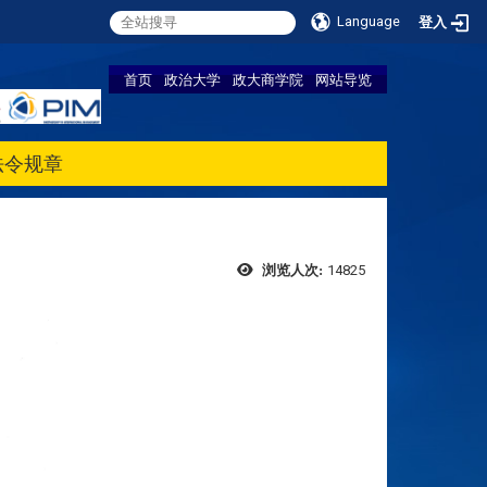
Language
登入
首页
政治大学
政大商学院
网站导览
法令规章
14825
浏览人次: