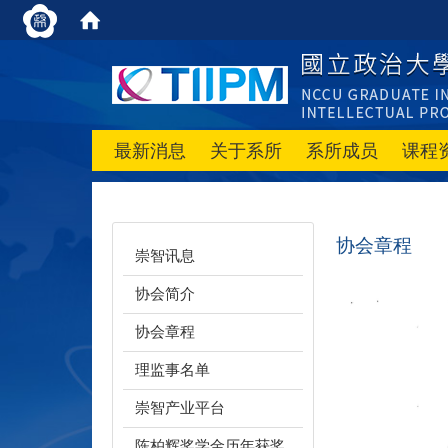
最新消息
关于系所
系所成员
课程
协会章程
崇智讯息
协会简介
协会章程
理监事名单
崇智产业平台
陈柏辉奖学金历年获奖