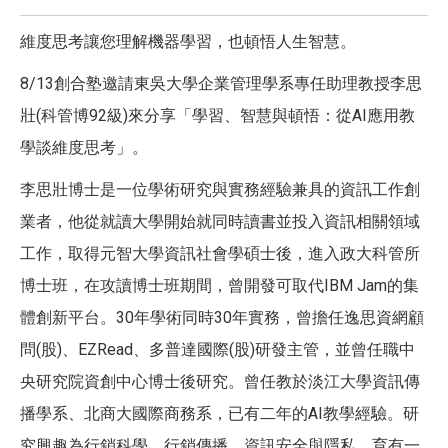
維度思考讓您理解機器學習，也頓悟人生智慧。
8/13創合塾邀請東吳大學企業管理學系專任助理教授李思
壯(科管博92級)來分享「學習、智慧與頓悟：從AI應用教
學談維度思考」。
李思壯博士是一位學術研究與實務經驗兼具的資訊工作創
業者，他從就讀大學開始就同時讀書並投入資訊相關領域
工作，取得元智大學資訊社會學碩士後，進入政大科管所
博士班，在攻讀博士班期間，曾開發可取代IBM Jam的集
體創新平台。30年學術同時30年實務，曾擔任逸思資網顧
問(股)、EZRead、多普達國際(股)研發主管，並曾任職中
央研究院資創中心博士後研究。曾任教於淡江大學資訊傳
播學系、北商大國際商務系，已有二年的AI教學經驗。研
究興趣為行銷科學、行銷傳播、資訊安全與隱私。育有一