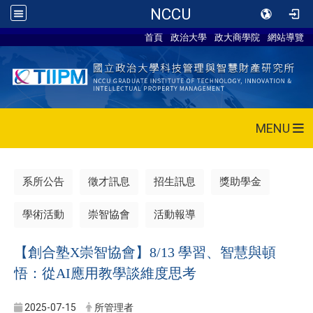
NCCU
首頁
政治大學
政大商學院
網站導覽
MENU
系所公告
徵才訊息
招生訊息
獎助學金
學術活動
崇智協會
活動報導
【創合塾X崇智協會】8/13 學習、智慧與頓
悟：從AI應用教學談維度思考
2025-07-15
所管理者