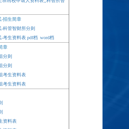
士班转校申请人资料表_科智所智
试-招生简章
试-科管智财所分则
试-考生资料表
pdf档
word档
简章
组分则
组分则
管组考生资料表
财组考生资料表
则
则
考生资料表