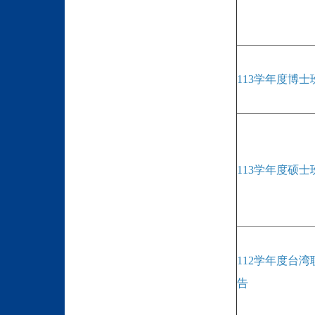
113学年度博
113学年度硕
112学年度台
告