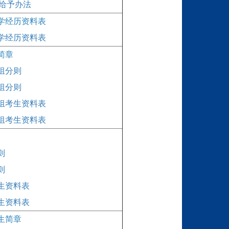
给予办法
班学经历资料表
班学经历资料表
简章
组分则
组分则
管组考生资料表
财组考生资料表
则
则
考生资料表
考生资料表
生简章