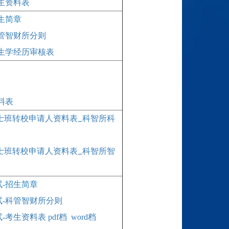
考生资料表
生简章
科管智财所分则
考生学经历审核表
料表
士班转校申请人资料表_科智所科
士班转校申请人资料表_科智所智
试-招生简章
试-科管智财所分则
试-考生资料表
pdf档
word档