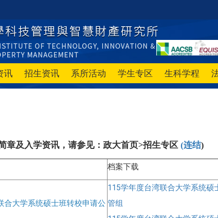
资讯
招生资讯
系所活动
学生专区
生科学程
简章及入学资讯，请参见：政大首页>招生专区
(
连结
)
档案下载
115学年度台湾联合大学系统硕
管组
湾联合大学系统硕士班转校申请公