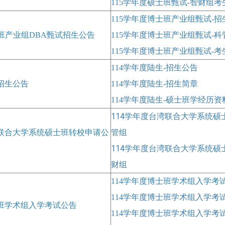
115学年度硕士班甄试-智财组
115学年度博士班产业组甄试-招
班产业组DBA甄试招生公告
115学年度博士班产业组甄试-
115学年度博士班产业组甄试-
114学年度陆生-招生公告
生招生公告
114学年度陆生-招生简章
114学年度陆生-硕士班学经历资
114学年度台湾联合大学系统硕
管组
湾联合大学系统硕士班转校申请公
114学年度台湾联合大学系统硕
财组
114学年度博士班学术组入学考
114学年度博士班学术组入学考
士班学术组入学考试公告
114学年度博士班学术组入学考