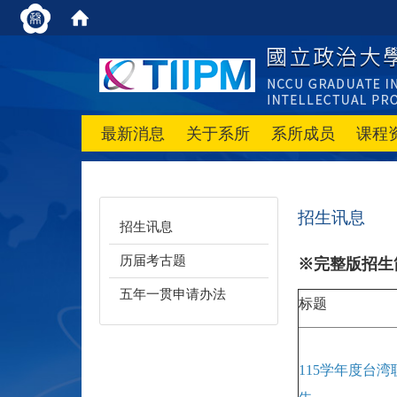
最新消息
关于系所
系所成员
课程
招生讯息
招生讯息
历届考古题
※完整版招生
五年一贯申请办法
标题
115学年度台