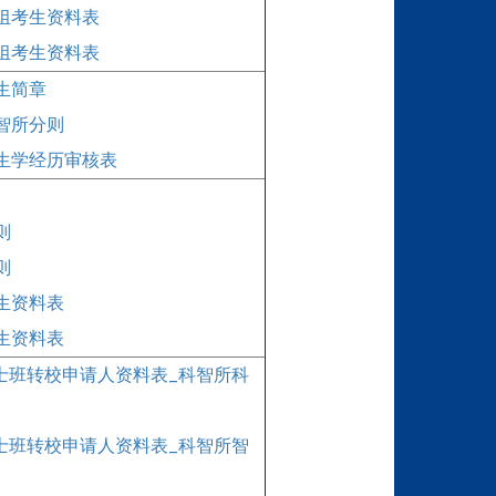
管组考生资料表
财组考生资料表
生简章
科智所分则
考生学经历审核表
则
则
考生资料表
考生资料表
士班转校申请人资料表_科智所科
士班转校申请人资料表_科智所智