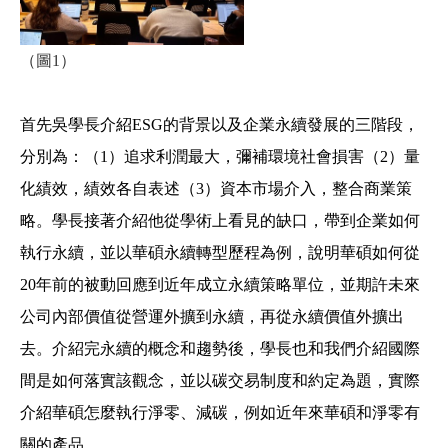
（圖
1
）
首先吳學長介紹ESG的背景以及企業永續發展的三階段，
分別為：（
1
）追求利潤最大，彌補環境社會損害
（2）
量
化績效，績效各自表述（
3
）資本市場介入，整合商業策
略。學長接著介紹他從學術上看見的缺口，帶到企業如何
執行永續，並以華碩永續轉型歷程為例，說明華碩如何從
20年前的被動回應到近年成立永續策略單位，並期許未來
公司內部價值從營運外擴到永續，再從永續價值外擴出
去。介紹完永續的概念和趨勢後，學長也和我們介紹國際
間是如何落實該觀念，並以碳交易制度和約定為題，實際
介紹華碩怎麼執行淨零、減碳，例如近年來華碩和淨零有
關的產品。