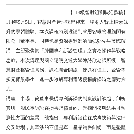
【113級智財組
劉映廷
撰稿】
114
年5月5日，智慧財產管理課程迎來一場令人腎上腺素飆
升的學習體驗。本次課程特別邀請到睿思智權管理顧問有
限公司董事長、同時也是資深專利師的簡弘熙先生蒞臨演
講，主題聚焦於「跨國專利訴訟管理」之實務操作與戰略
思維。本次講座與國立陽明交通大學陳詩欣老師所授「智
慧財產權管理實務」課程聯合開設，使具有理工、企管等
多元背景學生，進一步瞭解專利遭遇侵權訴訟時之應對方
式。
講座上半場，簡董事長從專利訴訟的制度設計談起，剖析
其與一般民事訴訟在損害賠償目的、證據門檻與結果可預
測性方面的差異。他指出，專利訴訟往往成為技術與法律
交叉戰場，其牽涉的不僅是單一產品銷售糾紛，而是整體