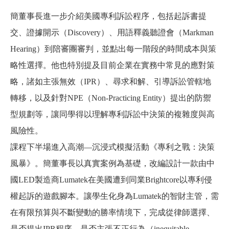
簡董事長進一步介紹美國專利訴訟程序，包括起訴書提
交、證據開示（Discovery）、用語釋義聽證會（Markman
Hearing）到陪審團審判，並點出每一階段的時間成本與策
略性選擇。他也特別提及目前企業在實務中常見的應對策
略，諸如主張無效（IPR）、尋求和解、引導訴訟管轄地
轉移，以及針對NPE（Non-Practicing Entity）提出的防禦
型規劃等，讓同學得以理解專利訴訟中決策的複雜度與高
風險性。
課程下半場進入高潮—沉浸式模擬活動《專利之戰：決策
風暴》。簡董事長以真實案例為基礎，改編設計一款由中
國LED製造商Lumatek在美國遭到同業Brightcore以專利侵
權起訴的遊戲腳本。讓學生化身為Lumatek的智財主管，需
在有限預算與不斷變動的勝率情境下，完成從律師選擇、
是否提出IPR程序、是否主張不正行為（inequitable