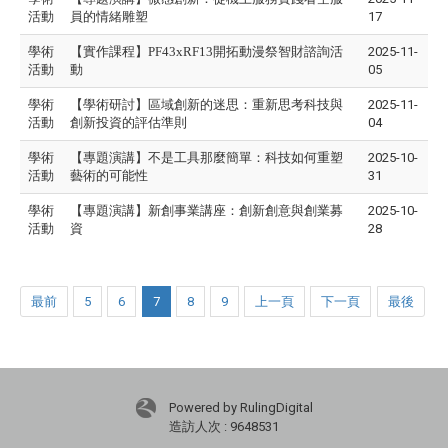
活動
員的情緒雕塑
17
學術
【實作課程】PF43xRF13開拓動漫祭智財諮詢活
2025-11-
活動
動
05
學術
【學術研討】區域創新的迷思：重新思考科技與
2025-11-
活動
創新投資的評估準則
04
學術
【專題演講】不是工具那麼簡單：科技如何重塑
2025-10-
活動
藝術的可能性
31
學術
【專題演講】新創事業講座：創新創意與創業募
2025-10-
活動
資
28
最前
5
6
7
8
9
上一頁
下一頁
最後
Powered by RulingDigital
造訪人次 : 9648531