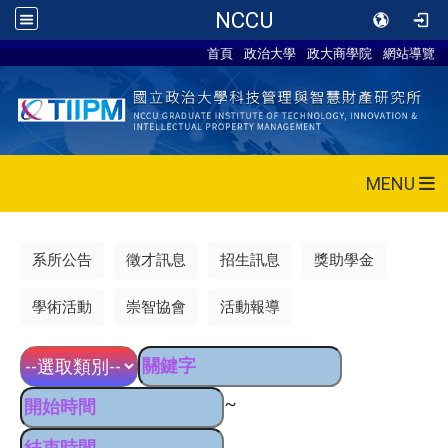
NCCU
首頁
政治大學
政大商學院
網站導覽
MENU
系所公告
徵才訊息
招生訊息
獎助學金
學術活動
崇智協會
活動報導
~