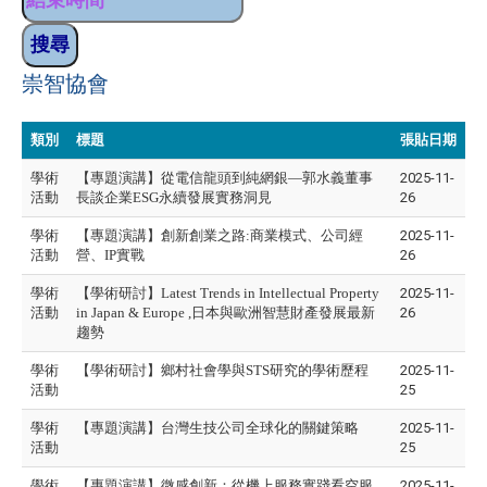
崇智協會
類別
標題
張貼日期
學術
【專題演講】從電信龍頭到純網銀—郭水義董事
2025-11-
活動
長談企業ESG永續發展實務洞見
26
學術
【專題演講】創新創業之路:商業模式、公司經
2025-11-
活動
營、IP實戰
26
學術
【學術研討】Latest Trends in Intellectual Property
2025-11-
活動
in Japan & Europe ,日本與歐洲智慧財產發展最新
26
趨勢
學術
【學術研討】鄉村社會學與STS研究的學術歷程
2025-11-
活動
25
學術
【專題演講】台灣生技公司全球化的關鍵策略
2025-11-
活動
25
學術
【專題演講】微感創新：從機上服務實踐看空服
2025-11-