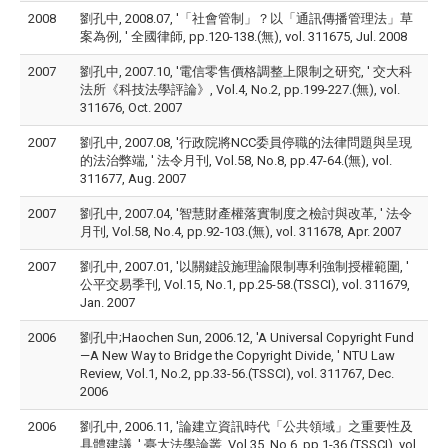
2008
劉孔中, 2008.07, '「社會管制」？以「通訊傳播管理法」草
案為例, ' 全國律師, pp.120-138.(無), vol. 311675, Jul. 2008
2007
劉孔中, 2007.10, '電信零售價格調整上限制之研究, ' 交大科
法所《科技法學評論》, Vol.4, No.2, pp.199-227.(無), vol.
311676, Oct. 2007
2007
劉孔中, 2007.08, '行政院將NCC委員停職的法律問題與呈現
的法治弊端, ' 法令月刊, Vol.58, No.8, pp.47-64.(無), vol.
311677, Aug. 2007
2007
劉孔中, 2007.04, '智慧財產權落實制度之檢討與改革, ' 法令
月刊, Vol.58, No.4, pp.92-103.(無), vol. 311678, Apr. 2007
2007
劉孔中, 2007.01, '以關鍵設施理論限制專利強制授權範圍, '
公平交易季刊, Vol.15, No.1, pp.25-58.(TSSCI), vol. 311679,
Jan. 2007
2006
劉孔中;Haochen Sun, 2006.12, 'A Universal Copyright Fund
—A New Way to Bridge the Copyright Divide, ' NTU Law
Review, Vol.1, No.2, pp.33-56.(TSSCI), vol. 311767, Dec.
2006
2006
劉孔中, 2006.11, '論建立資訊時代「公共領域」之重要性及
具體建議, ' 臺大法學論叢, Vol.35, No.6, pp.1-36.(TSSCI), vol.