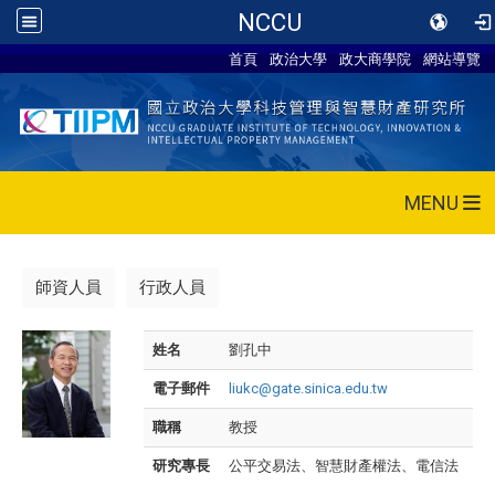
NCCU
首頁
政治大學
政大商學院
網站導覽
MENU
師資人員
行政人員
姓名
劉孔中
電子郵件
liukc@gate.sinica.edu.tw
職稱
教授
研究專長
公平交易法、智慧財產權法、電信法