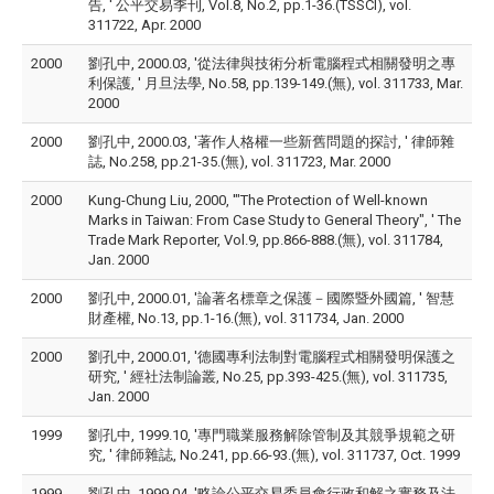
告, ' 公平交易季刊, Vol.8, No.2, pp.1-36.(TSSCI), vol.
311722, Apr. 2000
2000
劉孔中, 2000.03, '從法律與技術分析電腦程式相關發明之專
利保護, ' 月旦法學, No.58, pp.139-149.(無), vol. 311733, Mar.
2000
2000
劉孔中, 2000.03, '著作人格權一些新舊問題的探討, ' 律師雜
誌, No.258, pp.21-35.(無), vol. 311723, Mar. 2000
2000
Kung-Chung Liu, 2000, '"The Protection of Well-known
Marks in Taiwan: From Case Study to General Theory", ' The
Trade Mark Reporter, Vol.9, pp.866-888.(無), vol. 311784,
Jan. 2000
2000
劉孔中, 2000.01, '論著名標章之保護－國際暨外國篇, ' 智慧
財產權, No.13, pp.1-16.(無), vol. 311734, Jan. 2000
2000
劉孔中, 2000.01, '德國專利法制對電腦程式相關發明保護之
研究, ' 經社法制論叢, No.25, pp.393-425.(無), vol. 311735,
Jan. 2000
1999
劉孔中, 1999.10, '專門職業服務解除管制及其競爭規範之研
究, ' 律師雜誌, No.241, pp.66-93.(無), vol. 311737, Oct. 1999
1999
劉孔中, 1999.04, '略論公平交易委員會行政和解之實務及法