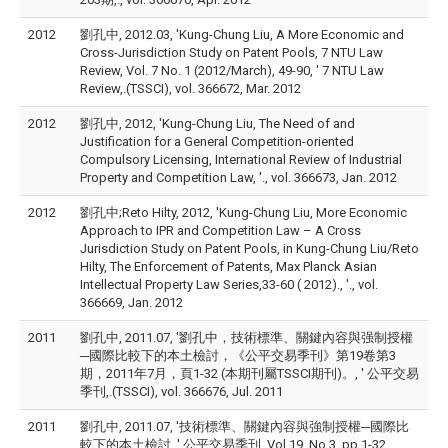
2012
劉孔中, 2012.03, 'Kung-Chung Liu, A More Economic and
Cross-Jurisdiction Study on Patent Pools, 7 NTU Law
Review, Vol. 7 No. 1 (2012/March), 49-90, ' 7 NTU Law
Review,.(TSSCI), vol. 366672, Mar. 2012
2012
劉孔中, 2012, 'Kung-Chung Liu, The Need of and
Justification for a General Competition-oriented
Compulsory Licensing, International Review of Industrial
Property and Competition Law, '., vol. 366673, Jan. 2012
2012
劉孔中;Reto Hilty, 2012, 'Kung-Chung Liu, More Economic
Approach to IPR and Competition Law – A Cross
Jurisdiction Study on Patent Pools, in Kung-Chung Liu/Reto
Hilty, The Enforcement of Patents, Max Planck Asian
Intellectual Property Law Series,33-60 ( 2012)., '., vol.
366669, Jan. 2012
2011
劉孔中, 2011.07, '劉孔中，技術標準、關鍵內容與强制授權
─國際比較下的本土檢討，《公平交易季刊》第19卷第3
期，2011年7月，頁1-32 (本期刊屬TSSCI期刊)。, ' 公平交易
季刊,.(TSSCI), vol. 366676, Jul. 2011
2011
劉孔中, 2011.07, '技術標準、關鍵內容與強制授權─國際比
較下的本土檢討, ' 公平交易季刊, Vol.19, No.3, pp.1-32.