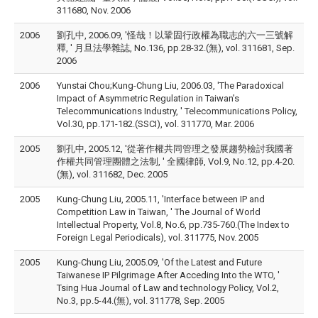
311680, Nov. 2006
2006
劉孔中, 2006.09, '怪哉！以鞏固行政權為職志的六一三號解
釋, ' 月旦法學雜誌, No.136, pp.28-32.(無), vol. 311681, Sep.
2006
2006
Yunstai Chou;Kung-Chung Liu, 2006.03, 'The Paradoxical
Impact of Asymmetric Regulation in Taiwan’s
Telecommunications Industry, ' Telecommunications Policy,
Vol.30, pp.171-182.(SSCI), vol. 311770, Mar. 2006
2005
劉孔中, 2005.12, '從著作權共同管理之發展趨勢檢討我國著
作權共同管理團體之法制, ' 全國律師, Vol.9, No.12, pp.4-20.
(無), vol. 311682, Dec. 2005
2005
Kung-Chung Liu, 2005.11, 'Interface between IP and
Competition Law in Taiwan, ' The Journal of World
Intellectual Property, Vol.8, No.6, pp.735-760.(The Index to
Foreign Legal Periodicals), vol. 311775, Nov. 2005
2005
Kung-Chung Liu, 2005.09, 'Of the Latest and Future
Taiwanese IP Pilgrimage After Acceding Into the WTO, '
Tsing Hua Journal of Law and technology Policy, Vol.2,
No.3, pp.5-44.(無), vol. 311778, Sep. 2005