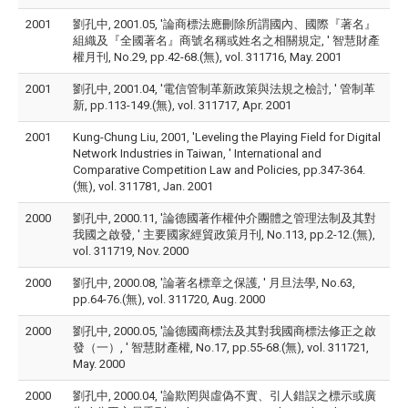
2001
劉孔中, 2001.05, '論商標法應刪除所謂國內、國際『著名』
組織及『全國著名』商號名稱或姓名之相關規定, ' 智慧財產
權月刊, No.29, pp.42-68.(無), vol. 311716, May. 2001
2001
劉孔中, 2001.04, '電信管制革新政策與法規之檢討, ' 管制革
新, pp.113-149.(無), vol. 311717, Apr. 2001
2001
Kung-Chung Liu, 2001, 'Leveling the Playing Field for Digital
Network Industries in Taiwan, ' International and
Comparative Competition Law and Policies, pp.347-364.
(無), vol. 311781, Jan. 2001
2000
劉孔中, 2000.11, '論德國著作權仲介團體之管理法制及其對
我國之啟發, ' 主要國家經貿政策月刊, No.113, pp.2-12.(無),
vol. 311719, Nov. 2000
2000
劉孔中, 2000.08, '論著名標章之保護, ' 月旦法學, No.63,
pp.64-76.(無), vol. 311720, Aug. 2000
2000
劉孔中, 2000.05, '論德國商標法及其對我國商標法修正之啟
發（一）, ' 智慧財產權, No.17, pp.55-68.(無), vol. 311721,
May. 2000
2000
劉孔中, 2000.04, '論欺罔與虛偽不實、引人錯誤之標示或廣