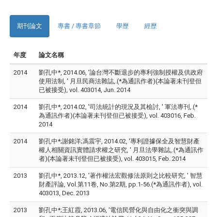
期刊論文
專書 / 專書章節
學歷
經歷
年度
論文名稱
2014
劉孔中*, 2014.06, '論台灣不斷退步的專利強制授權及供政府
使用法制, ' 月旦民商法雜誌,.(*為通訊作者)(本論著未刊登但
已被接受), vol. 403014, Jun. 2014
2014
劉孔中*, 2014.02, '司法統計的現況及其檢討, ' 軍法專刊,.(*
為通訊作者)(本論著未刊登但已被接受), vol. 403016, Feb.
2014
2014
劉孔中*;謝銘洋;馮震宇, 2014.02, '專利證據保全及智慧財產
權人相關資訊實體請求權之研究, ' 月旦法學雜誌,.(*為通訊作
者)(本論著未刊登但已被接受), vol. 403015, Feb. 2014
2013
劉孔中*, 2013.12, '著作權法宏觀修法原則之比較研究, ' 智慧
財產評論, Vol.第11卷, No.第2期, pp.1-56.(*為通訊作者), vol.
403013, Dec. 2013
2013
劉孔中*;王紅霞, 2013.06, '電信民營化與自由化之衝突與調