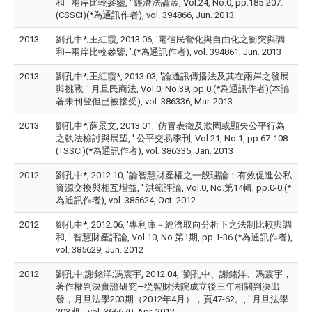
和─兩岸比較參鑒, ' 經濟法論叢, Vol.24, No.0, pp.185-207.
(CSSCI)(*為通訊作者), vol. 394866, Jun. 2013
2013
劉孔中*;王紅霞, 2013.06, '電信民營化與自由化之衝突與調
和─兩岸比較參鑒, '.(*為通訊作者), vol. 394861, Jun. 2013
2013
劉孔中*;王紅霞*, 2013.03, '論通訊傳播法及其在兩岸之發展
與挑戰, ' 月旦民商法, Vol.0, No.39, pp.0.(*為通訊作者)(本論
著未刊登但已被接受), vol. 386336, Mar. 2013
2013
劉孔中*;薛景文, 2013.01, '仿冒表徵及欺罔或顯失公平行為
之執法檢討與展望, ' 公平交易季刊, Vol.21, No.1, pp.67-108.
(TSSCI)(*為通訊作者), vol. 386335, Jan. 2013
2012
劉孔中*, 2012.10, '論智慧財產權之一般理論：有效促進公私
資源交換與相互增益, ' 洪範評論, Vol.0, No.第14輯, pp.0-0.(*
為通訊作者), vol. 385624, Oct. 2012
2012
劉孔中*, 2012.06, '專利庫－經濟取向分析下之法制比較與調
和, ' 智慧財產評論, Vol.10, No.第1期, pp.1-36.(*為通訊作者),
vol. 385629, Jun. 2012
2012
劉孔中;謝銘洋;馮震宇, 2012.04, '劉孔中、謝銘洋、馮震宇，
著作權判決實證研究—從智財法院成立後三年相關判决出
發，月旦法學203期（2012年4月），頁47-62。, ' 月旦法學
203期,., vol. 366670, Apr. 2012