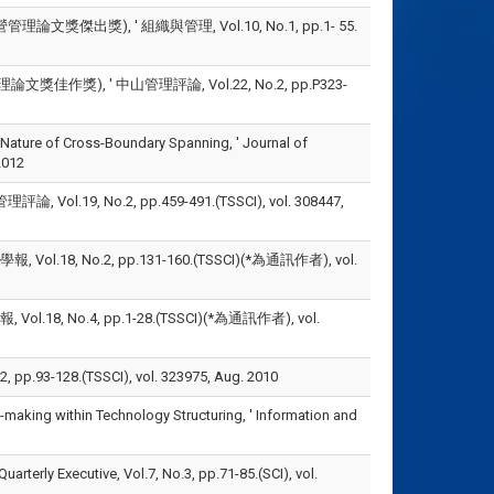
出獎), ' 組織與管理, Vol.10, No.1, pp.1- 55.
獎), ' 中山管理評論, Vol.22, No.2, pp.P323-
e Nature of Cross-Boundary Spanning, ' Journal of
2012
, No.2, pp.459-491.(TSSCI), vol. 308447,
, No.2, pp.131-160.(TSSCI)(*為通訊作者), vol.
 No.4, pp.1-28.(TSSCI)(*為通訊作者), vol.
28.(TSSCI), vol. 323975, Aug. 2010
making within Technology Structuring, ' Information and
arterly Executive, Vol.7, No.3, pp.71-85.(SCI), vol.