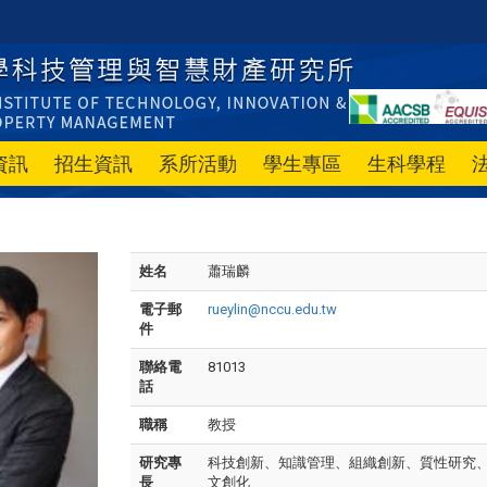
資訊
招生資訊
系所活動
學生專區
生科學程
姓名
蕭瑞麟
電子郵
rueylin@nccu.edu.tw
件
聯絡電
81013
話
職稱
教授
研究專
科技創新、知識管理、組織創新、質性研究
長
文創化