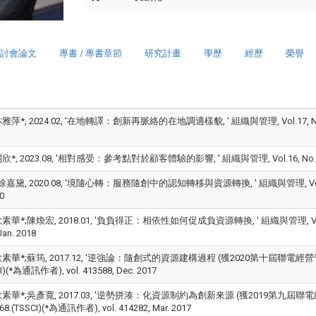
討會論文
專書 / 專書章節
研究計畫
學歷
經歷
榮譽
萍*, 2024.02, '在地轉譯：創新再脈絡的在地調適樣貌, ' 組織與管理, Vol.17, No.1, pp.
*, 2023.08, '相對感受：參考點對於顧客體驗的影響, ' 組織與管理, Vol.16, No.2, pp.1-
嘉黛, 2020.08, '境隨心轉：服務隨創中的認知轉移與資源轉換, ' 組織與管理, Vol.13, No.1
0
華*;陳煥宏, 2018.01, '負負得正：相依性如何促成負資源轉換, ' 組織與管理, Vol.12, No
Jan. 2018
素華*;蘇筠, 2017.12, '逆強論：隨創式的資源建構過程 (獲2020第十屆聯電經營管理論文獎
CI)(*為通訊作者), vol. 413588, Dec. 2017
素華*;吳彥寬, 2017.03, '逆勢拼湊：化資源制約為創新來源 (獲2019第九屆聯電經營管
68.(TSSCI)(*為通訊作者), vol. 414282, Mar. 2017