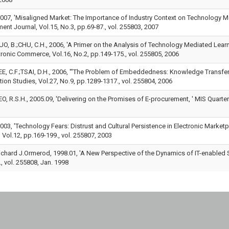
7, 'Misaligned Market: The Importance of Industry Context on Technology Me
nt Journal, Vol.15, No.3, pp.69-87., vol. 255803, 2007
 B.;CHU, C.H., 2006, 'A Primer on the Analysis of Technology Mediated Learni
tronic Commerce, Vol.16, No.2, pp.149-175., vol. 255805, 2006
 C.F.;TSAI, D.H., 2006, '"The Problem of Embeddedness: Knowledge Transfer, 
ion Studies, Vol.27, No.9, pp.1289-1317., vol. 255804, 2006
R.S.H., 2005.09, 'Delivering on the Promises of E-procurement, ' MIS Quarterly
3, 'Technology Fears: Distrust and Cultural Persistence in Electronic Marketpl
Vol.12, pp.169-199., vol. 255807, 2003
ard J.Ormerod, 1998.01, 'A New Perspective of the Dynamics of IT-enabled St
, vol. 255808, Jan. 1998