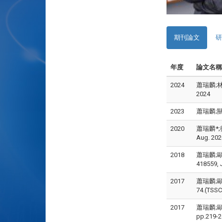
期刊論文
研
年度
論文名稱
2024
蕭瑞麟;林雅
2024
2023
蕭瑞麟;關欣
2020
蕭瑞麟*;徐
Aug. 202
2018
蕭瑞麟;歐素
418559, 
2017
蕭瑞麟;歐
74.(TSS
2017
蕭瑞麟;歐
pp.219-2