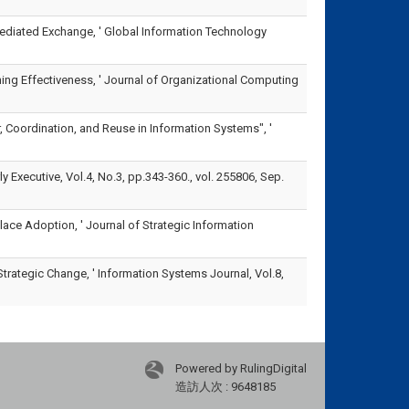
diated Exchange, ' Global Information Technology
ng Effectiveness, ' Journal of Organizational Computing
Coordination, and Reuse in Information Systems", '
 Executive, Vol.4, No.3, pp.343-360., vol. 255806, Sep.
ace Adoption, ' Journal of Strategic Information
rategic Change, ' Information Systems Journal, Vol.8,
Powered by RulingDigital
造訪人次 : 9648185