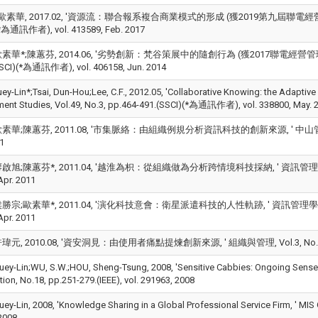
歐素華, 2017.02, '資源流：聯合報系複合商業模式的形成 (獲2019第九屆聯電經營管理論文獎傑
(*為通訊作者), vol. 413589, Feb. 2017
素華*;陳蕙芬, 2014.06, '劣勢創新：梵谷策展中的隨創行為 (獲2017聯電經營管理論文獎佳作
SCI)(*為通訊作者), vol. 406158, Jun. 2014
ey-Lin*;Tsai, Dun-Hou;Lee, C.F., 2012.05, 'Collaborative Knowing: the Adaptiv
nt Studies, Vol.49, No.3, pp.464-491.(SSCI)(*為通訊作者), vol. 338800, May. 
華;陳蕙芬, 2011.08, '市集脈絡：由組織例規分析資訊科技的創新來源, ' 中山管理評論, Vol.19
1
旭;陳蕙芬*, 2011.04, '越淮為枳：從組織做為分析跨情境科技採納, ' 資訊管理學報, Vol.18
Apr. 2011
宗;歐素華*, 2011.04, '演化科技意會：衛星派遣科技的人性軌跡, ' 資訊管理學報, Vol.18,
Apr. 2011
元, 2010.08, '資安洞見：由使用者痛點提煉創新來源, ' 組織與管理, Vol.3, No.2, pp.93-1
uey-Lin;WU, S.W.;HOU, Sheng-Tsung, 2008, 'Sensitive Cabbies: Ongoing Sense-
ion, No.18, pp.251-279.(IEEE), vol. 291963, 2008
ey-Lin, 2008, 'Knowledge Sharing in a Global Professional Service Firm, ' MIS Qu
2008