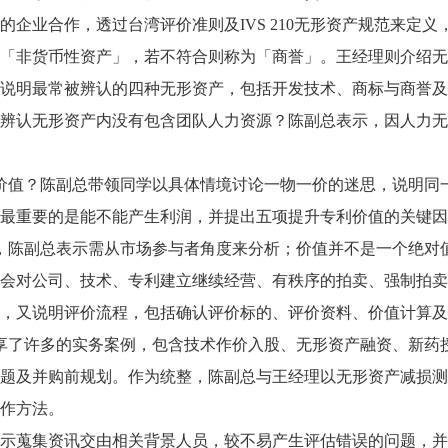
的企业合作，透过台湾评价准则及IVS 210无形资产规范来定
「非货币性资产」，若不符合则称为「商誉」。王经理则介绍无
说明最常被辨认的四种无形资产，包括开发技术、商标与商誉及
辨认无形资产内没有包含团队人力资源？陈副总表示，因人力无
？陈副总带领同学以具体情境讨论一物一价的迷思，说明同一
最重要的是能不能产生利润，并提出五项提升专利价值的关键因
副总表示需从市场参与者角度来分析；价值并不是一个绝对值
会对公司、技术、专利建立继续经营、有秩序的拍卖、强制拍卖
，又说明评价流程，包括确认评价标的、评价资料、价值计算及
许多的实务案例，包含技术作价入股、无形资产融资、新药授
题及并购前规划。作为统整，陈副总与王经理以无形资产减损测
作方法。
表示蒐集资讯交由相关背景人员，较不易产生评估错误的问题，并