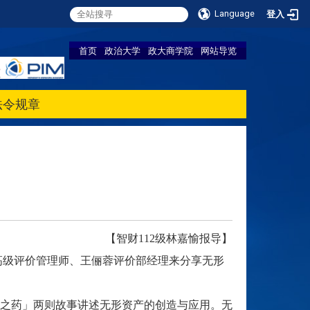
Language
登入
首页
政治大学
政大商学院
网站导览
法令规章
【智财112级林嘉愉报导】
高级评价管理师、王俪蓉评价部经理来分享无形
之药」两则故事讲述无形资产的创造与应用。无