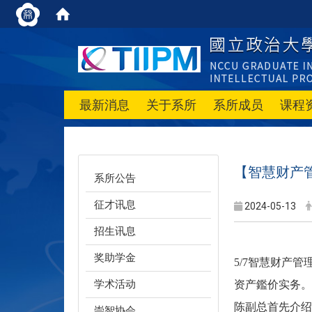
最新消息
关于系所
系所成员
课程
【智慧财产
系所公告
征才讯息
2024-05-13
招生讯息
奖助学金
5/7智慧财产
学术活动
资产鑑价实务。
陈副总首先介绍
崇智协会