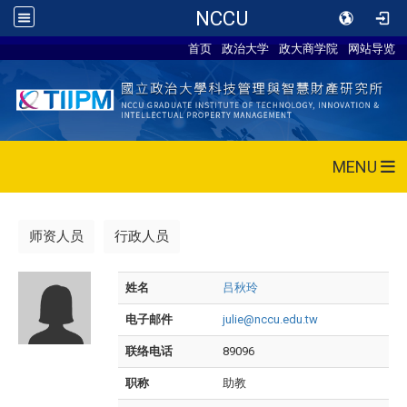
NCCU
首页
政治大学
政大商学院
网站导览
MENU
师资人员
行政人员
姓名
吕秋玲
电子邮件
julie@nccu.edu.tw
联络电话
89096
职称
助教