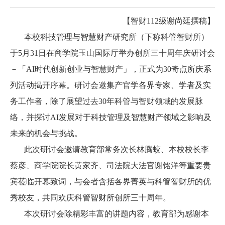
【智财
112
级谢尚廷撰稿】
本校科技管理与智慧财产研究所（下称科管智财所）
于
5
月
31
日在商学院玉山国际厅举办创所三十周年庆研讨会
－「
AI
时代创新创业与智慧财产」，正式为
30
奇点所庆系
列活动揭开序幕。研讨会邀集产官学各界专家、学者及实
务工作者，除了展望过去
30
年科管与智财领域的发展脉
络，并探讨
AI
发展对于科技管理及智慧财产领域之影响及
未来的机会与挑战。
此次研讨会邀请教育部常务次长林腾蛟、本校校长李
蔡彦、商学院院长黄家齐、司法院大法官谢铭洋等重要贵
宾莅临开幕致词，与会者含括各界菁英与科管智财所的优
秀校友，共同欢庆科管智财所创所三十周年。
本次研讨会除精彩丰富的讲题内容，教育部为感谢本