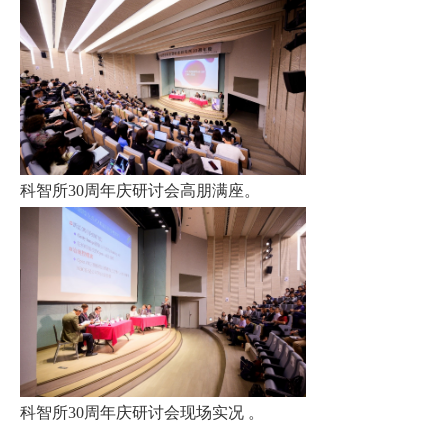
科智所
30
周年庆研讨会高朋满座
。
科智所
30
周年庆研讨会现场实况
。