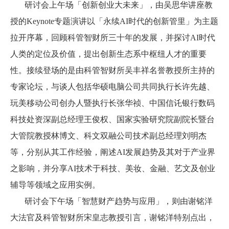
研讨会上午场「创新创业大未来」，由吴思华讲座教
授的
Keynote
专题演讲以「永续
AI
时代的创新管里」为主题
拉开序幕，回顾科管智财所三十年的发展，并探讨
AI
时代
人类的定位及价值，提出创新生态系中枢纽人才的重要
性。接续登场的是由科管智财所吴
丰
祥名誉教授所主持的
专家论坛，与谈人包括华硕电脑公司共同执行长许先越、
玩美移动公司创办人暨执行长张华祯、中国信讬银行数码
科技处资深副总经理王俊权、国家实验研究院副院长暨台
大管院教授林博文、科文双融公司技术副总经理刘明杰
等，分别从其工作经验，阐述
AI
发展趋势及其对于产业界
之影响，并分享
AI
技术于科技、美妆、金融、艺文及创业
辅导等领域之应用实例。
研讨会下午场「智慧财产趋势与应用」，则由谢铭洋
大法官及科管智财所宋皇志教授引言，谢铭洋特别点出，