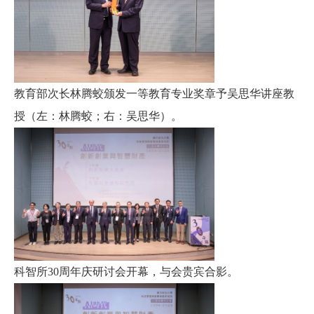
教育部次长林腾蛟颁发一等教育专业奖章予吴思华讲座教
授（左：林腾蛟；右：吴思华）
。
科智所
30
周年庆研讨会开幕，与会贵宾合影。