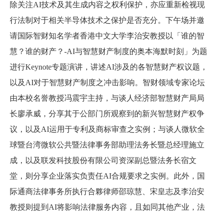
除关注
AI
技术及其生成内容之权利保护，亦应重新检视现
行法制对于相关半导体技术之保护是否充分。下午场并邀
请国际智财知名学者香港中文大学李治安教授以「谁的智
慧？谁的财产？
-AI
与智慧财产制度的奥本海默时刻」为题
进行
Keynote
专题演讲，讲述
AI
涉及的各智慧财产权议题，
以及
AI
对于智慧财产制度之冲击影响。智财领域专家论坛
由本校名誉教授冯震宇主持，与谈人经济部智慧财产局局
长廖承威，分享其于公部门所观察到的新兴智慧财产权争
议，以及
AI
运用于专利及商标审查之实例；与谈人微软全
球暨台湾微软公共暨法律事务部助理法务长暨总经理施立
成，以及联发科技股份有限公司资深副总暨法务长宿文
堂，则分享企业落实负责任
AI
合规要求之实例。此外，国
际通商法律事务所执行合夥律师邵琼慧、宋皇志及李治安
教授则提到
AI
将影响法律服务内容，且如同其他产业，法