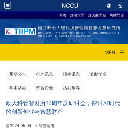
NCCU
首页
政治大学
政大商学院
网站导览
MENU
系所公告
征才讯息
招生讯息
奖助学金
学术活动
崇智协会
活动报导
政大科管智财所30周年庆研讨会，探讨AI时代
的创新创业与智慧财产
2024-06-04
所管理者