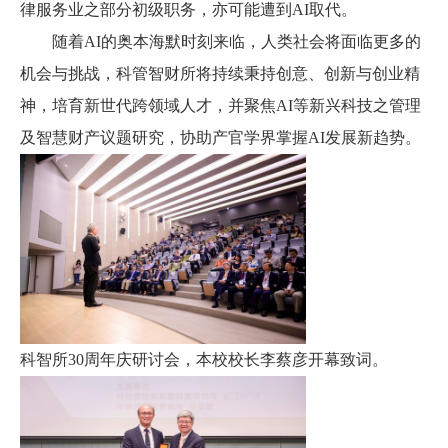
律服务业之部分初级职务，亦可能遭到
AI
取代。
随着
AI
的奥本海默时刻来临，人类社会将面临更多的
机会与挑战，科管智财所将持续秉持创意、创新与创业精
神，培育新世代跨领域人才，并聚焦
AI
等新兴科技之管理
及智慧财产议题研究，协助产官学界掌握
AI
发展新趋势。
科智所
30
周年庆研讨会，本校校长李蔡彦开幕致词。