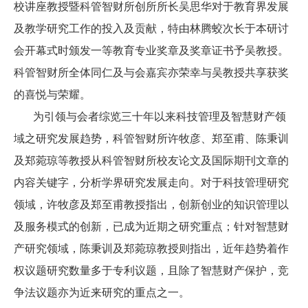
校讲座教授暨科管智财所创所所长吴思华对于教育界发展
及教学研究工作的投入及贡献，特由林腾蛟次长于本研讨
会开幕式时颁发一等教育专业奖章及奖章证书予吴教授。
科管智财所全体同仁及与会嘉宾亦荣幸与吴教授共享获奖
的喜悦与荣耀。
为引领与会者综览三十年以来科技管理及智慧财产领
域之研究发展趋势，科管智财所许牧彦、郑至甫、陈秉训
及郑菀琼等教授从科管智财所校友论文及国际期刊文章的
内容关键字，分析学界研究发展走向。对于科技管理研究
领域，许牧彦及郑至甫教授指出，创新创业的知识管理以
及服务模式的创新，已成为近期之研究重点；针对智慧财
产研究领域，陈秉训及郑菀琼教授则指出，近年趋势着作
权议题研究数量多于专利议题，且除了智慧财产保护，竞
争法议题亦为近来研究的重点之一。