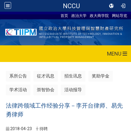
NCCU
首页
政治大学
政大商学院
网站导览
MENU
系所公告
征才讯息
招生讯息
奖助学金
学术活动
崇智协会
活动报导
法律跨领域工作经验分享－李开台律师、易先
勇律师
2018-04-23
待聘