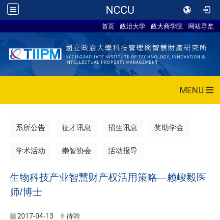
NCCU
首页
政治大学
政大商学院
网站导览
MENU
系所公告
征才讯息
招生讯息
奖助学金
学术活动
崇智协会
活动报导
生物科技产业智慧财产权活用策略—赖峻毅医
师/博士
2017-04-13
待聘