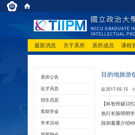
最新消息
关于系所
系所成员
课程
目的地旅游创
系所公告
征才讯息
2017-05-15
招生讯息
【科智所硕105
奖助学金
执行长陈明明学
学术活动
段则着重介绍K
崇智协会