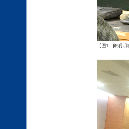
【图1
：陈明明