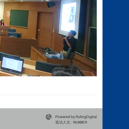
Powered by RulingDigital
造访人次 : 9648829