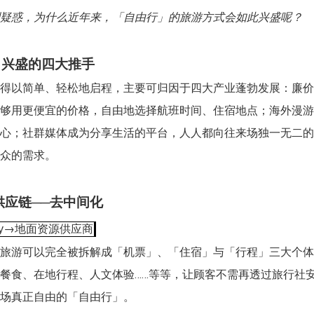
疑惑，为什么近年来，「自由行」的旅游方式会如此兴盛呢？
」兴盛的四大推手
得以简单、轻松地启程，主要可归因于四大产业蓬勃发展：廉价
够用更便宜的价格，自由地选择航班时间、住宿地点；海外漫游
心；社群媒体成为分享生活的平台，人人都向往来场独一无二的
众的需求。
供应链──去中间化
→地面资源供应商
y
旅游可以完全被拆解成「机票」、「住宿」与「行程」三大个体，
餐食、在地行程、人文体验……等等，让顾客不需再透过旅行社
场真正自由的「自由行」。