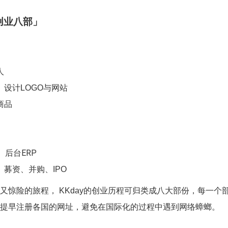
创业八部」
人
与网站
设计LOGO
商品
、后台ERP
、募资、并购、IPO
的创业历程可归类成八大部份，每一个
惊险的旅程， KKday
提早注册各国的网址，避免在国际化的过程中遇到网络蟑螂。