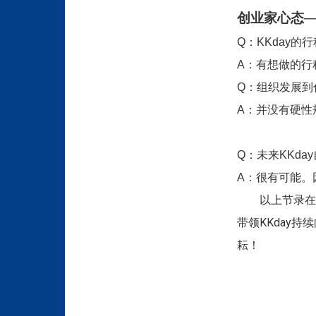
创业家心态──Ke
的行
Q
：KKday
A
：有想做的行
Q
：组织发展到
A
：并没有硬性
Q
：未来KKday
A
：很有可能。
以上节录在
带领KKday
耘！