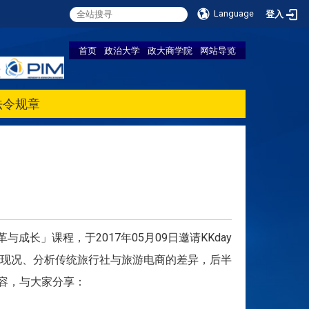
Language
登入
首页
政治大学
政大商学院
网站导览
法令规章
长」课程，于2017年05月09日邀请KKday
现况、分析传统旅行社与旅游电商的差异，后半
内容，与大家分享：