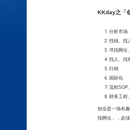
KKday
之「
分析市场
找钱、找
寻找网址、
找人、找
行销
国际化
流程SOP
财务工程
创业是一场有趣又
找网址」，必须