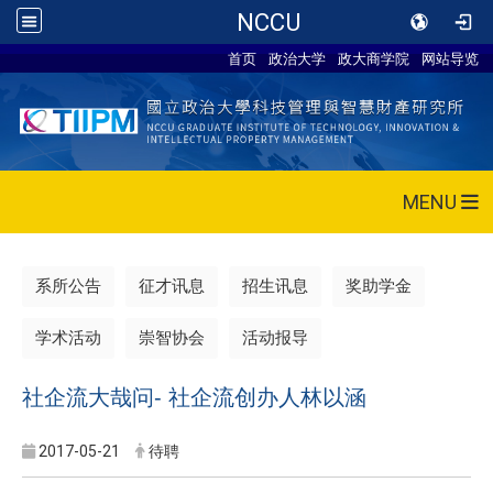
NCCU
首页
政治大学
政大商学院
网站导览
MENU
系所公告
征才讯息
招生讯息
奖助学金
学术活动
崇智协会
活动报导
社企流大哉问- 社企流创办人林以涵
2017-05-21
待聘