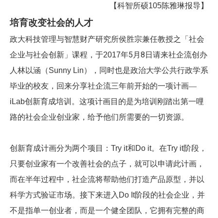
陈雅琳报导
【
科智所硕105
】
培育改变社会的人才
政大科技管理与智慧财产研究所侯胜宗兼任教授之「社会
年5月8日请来社企流创办
企业与社会创新」课程，于2017
人林以涵（
Sunny Lin
），同时也是政治大学公共行政学系
毕业的校友，回来分享社企流三年前开始的一项计画
—
iLab
创新育成培训。这项计画目的是为培训刚踏出第一哩
路的社会企业创业家，给予他们所需要的一切资源。
创新育成计画分为两个项目：
Try
it
和
Do it
。在
Try it
阶段，
只要创业家有一个改善社会的点子，就可以申请此计画，
而在半年过程中，社企流将帮助他们打造产品原型，并以
科学方式验证市场。接下来进入
Do It
阶段的社会企业，并
不是指单一创业者，而是一个健全团队，它拥有完整的商