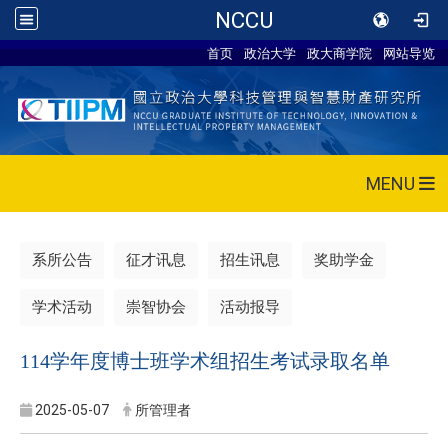
NCCU
首页
政治大学
政大商学院
网站导览
MENU
系所公告
征才讯息
招生讯息
奖助学金
学术活动
崇智协会
活动报导
114学年度博士班学术组招生考试录取名单
2025-05-07
所管理者