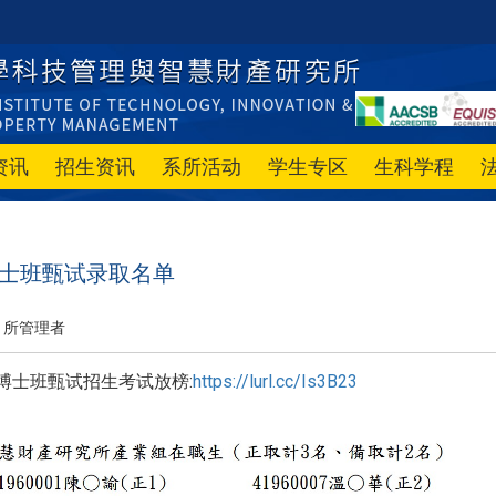
资讯
招生资讯
系所活动
学生专区
生科学程
博士班甄试录取名单
所管理者
招生考试放榜:
https://lurl.cc/Is3B23
博士班甄试