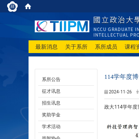
最新消息
关于系所
系所成员
课程
114学年度
系所公告
征才讯息
2024-11-26
招生讯息
政大114学年度
奖助学金
学术活动
崇智协会