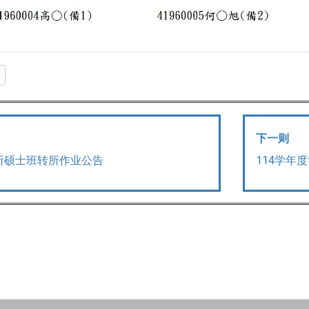
下一则
114学年
所硕士班转所作业公告