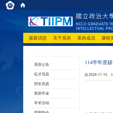
最新消息
关于系所
系所成员
课程
114学年
系所公告
征才讯息
2024-11-15
招生讯息
奖助学金
学术活动
崇智协会