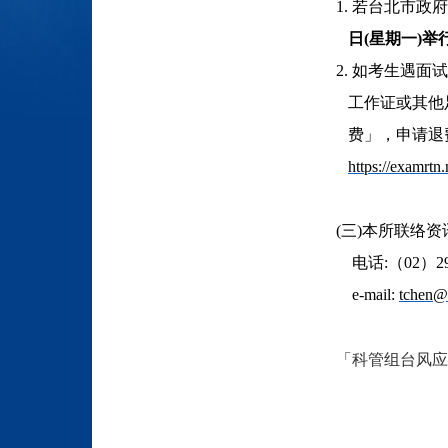
1. 若台北市政
日(星期一)举
2. 如考生遇面
工作
证或其他足
费」，申请退
https://examrtn
(三)本所联络
电话:（02）293
e-mail:
tchen@
「科管组台风应