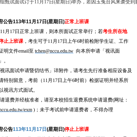
组甄试面试订于11月17日(星期日)举办，若因玉兔台风来袭受
公告113年11月17日(星期日)
正常上班课
告11月17日正常上班课，则本所面试正常举行；若
考生所在地
停止上班课
，考生可于11月17日上午6时前检附学生证、工作
明文件em
ail
至
tchen@nccu.edu.tw
向本所申
请「视讯面
」。
组「视讯面试申请暨切结书」详附件，请考生先行准备相应设备及
特别留意，考前（11月17日上午6时前）检据证明并经系所
以视讯方式面试。
前申请退费并经核准者，请至本校招生退费系统申请退费(网址：
.nccu.edu.tw/exm
)
；未于
考试前申请退费者，不得办理
府公告
113年11月17日
(星期日)
停止上班课