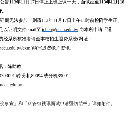
府公告113年11月17日停止上班上课一天，面试延至
113年11月18
行。
试延期无法参加，则请113年11月17日上午11时前检附学生证、
以证明文件email至
tchen@nccu.edu.tw
向本所申请「退
费经系所核准者请至本校招生退费系统(网址：
.nccu.edu.tw/exm
)
填写退费帐户资讯。
资讯：陈助教
93091 转 分机89094 或分机89091
nccu.edu.tw
变事宜」和「科管组视讯面试申请暨切结书」详如附件。