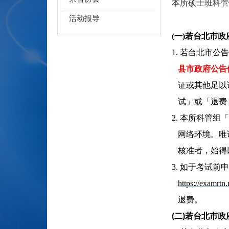
本所硕士班科管
活动报导
(一)
若
台北市政府
1. 若台北市公
县市政府公告
证或其他足以证
试」或「退费
2. 本所科管
网络环境。唯请
核准者，始得
3. 如于考试
https://examrtn
退费。
(
二)若
台北市政