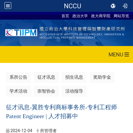
NCCU
首页
政治大学
政大商学院
网站导览
MENU
系所公告
征才讯息
招生讯息
奖助学金
学术活动
崇智协会
活动报导
征才讯息-翼胜专利商标事务所-专利工程师
Patent Engineer | 人才招募中
2024-12-04
所管理者