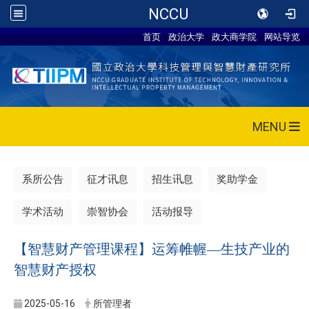
NCCU
首页
政治大学
政大商学院
网站导览
MENU
系所公告
征才讯息
招生讯息
奖助学金
学术活动
崇智协会
活动报导
【智慧财产管理课程】运筹帷幄—生技产业的
智慧财产授权
2025-05-16
所管理者