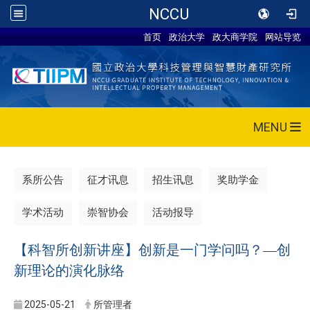
NCCU
首页
政治大学
政大商学院
网站导览
MENU
系所公告
征才讯息
招生讯息
奖助学金
学术活动
崇智协会
活动报导
【科智所创新讲座】创新是一门学问吗？—创
新理论的演化脉络
2025-05-21
所管理者