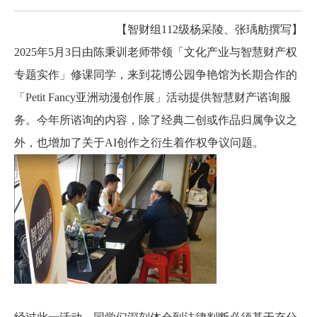
【智财组112级杨采陵、张瑀舫撰写】
2025
年5月3日由陈秉训老师带领「文化产业与智慧财产权
专题实作」修课同学，来到花博公园争艳馆为长期合作的
「Petit Fancy亚洲动漫创作展」活动提供智慧财产谘询服
务。今年所谘询的内容，除了经典二创或作品归属争议之
外，也增加了关于
AI
创作之衍生着作权争议问题。