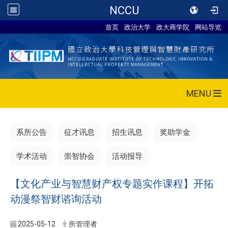
NCCU
首页
政治大学
政大商学院
网站导览
MENU
系所公告
征才讯息
招生讯息
奖助学金
学术活动
崇智协会
活动报导
【文化产业与智慧财产权专题实作课程】开拓
动漫祭智财谘询活动
2025-05-12
所管理者