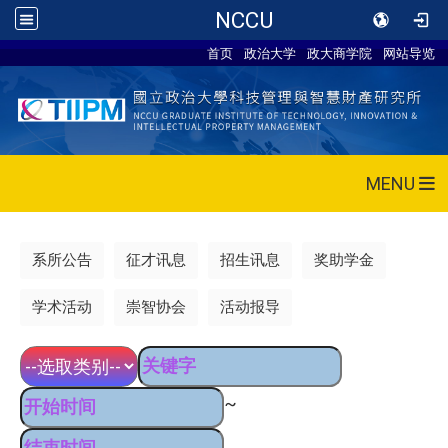
NCCU
首页
政治大学
政大商学院
网站导览
MENU
系所公告
征才讯息
招生讯息
奖助学金
学术活动
崇智协会
活动报导
~