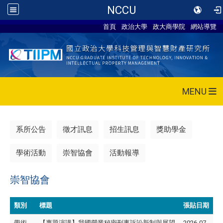
NCCU
首頁
政治大學
政大商學院
網站導覽
MENU
系所公告
徵才訊息
招生訊息
獎助學金
學術活動
崇智協會
活動報導
崇智協會
類別
標題
張貼日期
學術
【專題演講】我國營業秘密刑事訴訟新制與展望
2026-07-